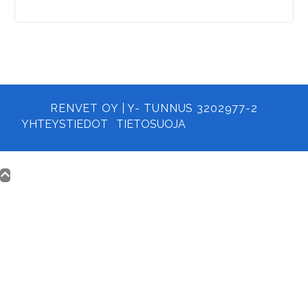
RENVET OY | Y- TUNNUS 3202977-2
YHTEYSTIEDOT
TIETOSUOJA