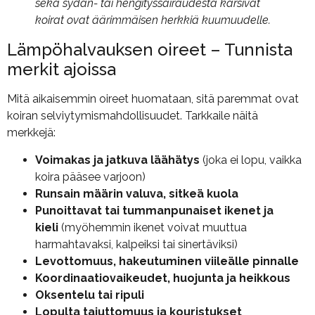
sekä sydän- tai hengityssairaudesta kärsivät
koirat ovat äärimmäisen herkkiä kuumuudelle.
Lämpöhalvauksen oireet – Tunnista
merkit ajoissa
Mitä aikaisemmin oireet huomataan, sitä paremmat ovat
koiran selviytymismahdollisuudet. Tarkkaile näitä
merkkejä:
Voimakas ja jatkuva läähätys
(joka ei lopu, vaikka
koira pääsee varjoon)
Runsain määrin valuva, sitkeä kuola
Punoittavat tai tummanpunaiset ikenet ja
kieli
(myöhemmin ikenet voivat muuttua
harmahtavaksi, kalpeiksi tai sinertäviksi)
Levottomuus, hakeutuminen viileälle pinnalle
Koordinaatiovaikeudet, huojunta ja heikkous
Oksentelu tai ripuli
Lopulta tajuttomuus ja kouristukset