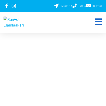
Sijainnit
Soita
E-mail