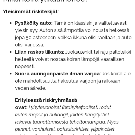
Yleisimmät riskitekijät:
Pysäköity auto:
Tämä on klassisin ja valitettavasti
yleisin syy. Auton sisälämpötila voi nousta hetkessä
jopa 50 asteeseen, vaikka ikkuna olisi raollaan ja auto
olisi varjossa.
Liian raskas liikunta:
Juoksulenkit tai raju palloleikki
helteellä voivat nostaa koiran lämpöjä vaarallisen
nopeasti.
Suora auringonpaiste ilman varjoa:
Jos koiralla ei
ole mahdollisuutta hakeutua varjoon ja raikkaan
veden äärelle.
Erityisessä riskiryhmässä
ovat:
Lyhytkuonoiset (brakykefaaliset) rodut,
kuten mopsit ja bulldogit, joiden hengitystiet
tekevät läähättämisestä tehottomampaa. Myös
pennut, vanhukset, paksuturkkiset, ylipainoiset