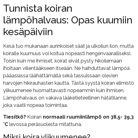
Tunnista koiran
lämpöhalvaus: Opas kuumiin
kesäpäiviin
Kesä tuo mukanaan aurinkoiset säät ja ulkoilun ilon, mutta
koiralle kuumuus voi koitua nopeasti hengenvaaralliseksi.
Toisin kuin me ihmiset, koirat eivät pysty hikoilemaan
iholtaan viilentääkseen itseään. Ne haihduttavat lämpöä
pääasiassa läähättämällä sekä tassuissaan olevien
harvojen hikirauhasten kautta. Tästä syystä koiran elimistö
ylikuumenee huomattavasti nopeammin kuin ihmisen.
Lämpöhalvaus on vakava lääketieteellinen hätätilanne,
joka vaatii nopeaa toimintaa.
Tiesitkö?
Koiran
normaali ruumiinlämpö on 38,5- 39,3
°C
levossa peräsuolesta mitattuna.
Miksi koira ylikuumenee?