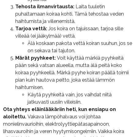
Tehosta ilmanvirtausta:
Laita tuuletin
puhaltamaan koiraa kohti. Tämä tehostaa veden
haihtumista ja viilenemistä.
Tarjoa vettä:
Jos koira on tajuissaan, tarjoa sille
viileää (ei jääkylmää) vettä.
Älä koskaan pakota vettä koiran suuhun, jos se
on sekava tai tajuton.
Märät pyyhkeet:
Voit käyttää märkiä pyyhkeitä
pään sekä vatsan alueella, mutta älä peitä koko
koiraa pyyhkeellä. Märkä pyyhe koiran päällä toimii
pian kuin hautova peitto, joka estää lämmön
haihtumisen.
Käytä pyyhkeitä vain, jos vaihdat niitä
jatkuvasti uusiin viileisiin.
Ota yhteys eläinlääkäriin heti, kun ensiapu on
aloitettu.
Vakava lämpöhalvaus voi johtaa
monielinvaurioihin, elektrolyyttiepätasapainoon,
lihasvauroihin ja veren hyytymisongelmiin. Vaikka koira