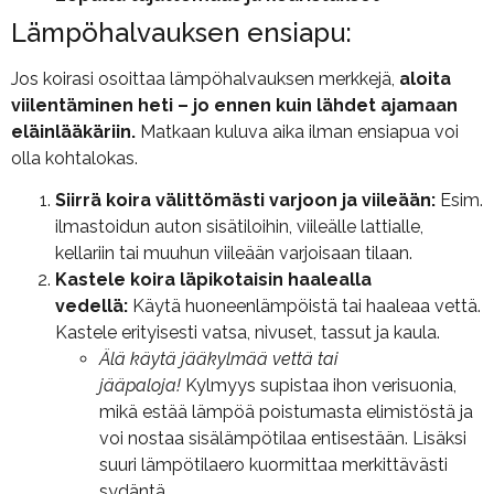
Lämpöhalvauksen ensiapu:
Jos koirasi osoittaa lämpöhalvauksen merkkejä,
aloita
viilentäminen heti – jo ennen kuin lähdet ajamaan
eläinlääkäriin.
Matkaan kuluva aika ilman ensiapua voi
olla kohtalokas.
Siirrä koira välittömästi varjoon ja viileään:
Esim.
ilmastoidun auton sisätiloihin, viileälle lattialle,
kellariin tai muuhun viileään varjoisaan tilaan.
Kastele koira läpikotaisin haalealla
vedellä:
Käytä huoneenlämpöistä tai haaleaa vettä.
Kastele erityisesti vatsa, nivuset, tassut ja kaula.
Älä käytä jääkylmää vettä tai
jääpaloja!
Kylmyys supistaa ihon verisuonia,
mikä estää lämpöä poistumasta elimistöstä ja
voi nostaa sisälämpötilaa entisestään. Lisäksi
suuri lämpötilaero kuormittaa merkittävästi
sydäntä.