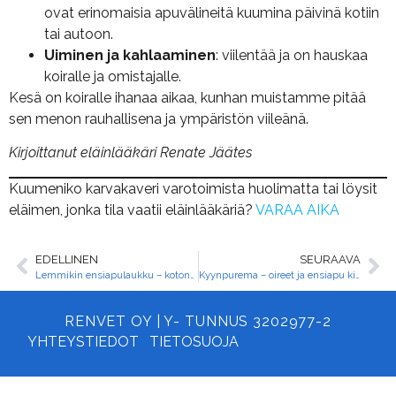
ovat erinomaisia apuvälineitä kuumina päivinä kotiin
tai autoon.
Uiminen ja kahlaaminen
: viilentää ja on hauskaa
koiralle ja omistajalle.
Kesä on koiralle ihanaa aikaa, kunhan muistamme pitää
sen menon rauhallisena ja ympäristön viileänä.
Kirjoittanut eläinlääkäri Renate Jäätes
Kuumeniko karvakaveri varotoimista huolimatta tai löysit
eläimen, jonka tila vaatii eläinlääkäriä?
VARAA AIKA
EDELLINEN
SEURAAVA
Lemmikin ensiapulaukku – kotona ja matkalla
Kyynpurema – oireet ja ensiapu kissalla ja koiralla
RENVET OY | Y- TUNNUS 3202977-2
YHTEYSTIEDOT
TIETOSUOJA